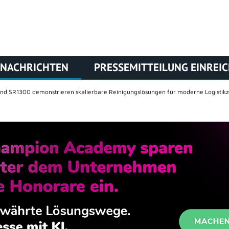
NACHRICHTEN
PRESSEMITTEILUNG EINREI
d SR1300 demonstrieren skalierbare Reinigungslösungen für moderne Logistikz