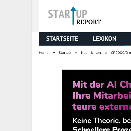
STARTSEITE
LEXIKON
STARTUP REPORT
»
»
»
Home
Startup
Nachrichten
CR700C/D un