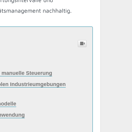
itätsmanagement nachhaltig.
e manuelle Steuerung
iblen Industrieumgebungen
modelle
schwendung