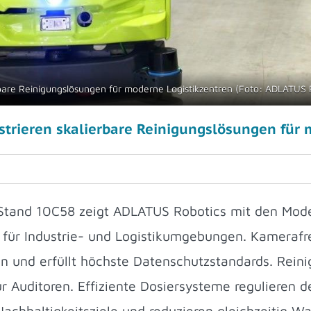
are Reinigungslösungen für moderne Logistikzentren (Foto: ADLATUS
rieren skalierbare Reinigungslösungen für 
, Stand 10C58 zeigt ADLATUS Robotics mit den M
für Industrie- und Logistikumgebungen. Kamerafrei
nd erfüllt höchste Datenschutzstandards. Reinig
für Auditoren. Effiziente Dosiersysteme regulieren
achhaltigkeitsziele und reduzieren gleichzeitig Wa