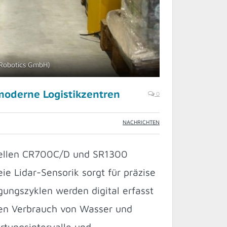
 Robotics GmbH)
moderne Logistikzentren
0
NACHRICHTEN
odellen CR700C/D und SR1300
e Lidar-Sensorik sorgt für präzise
ungszyklen werden digital erfasst
 den Verbrauch von Wasser und
rtungsintervalle und