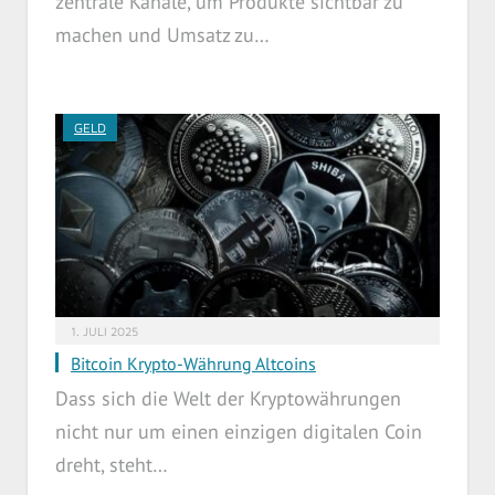
zentrale Kanäle, um Produkte sichtbar zu
machen und Umsatz zu…
GELD
1. JULI 2025
Bitcoin Krypto-Währung Altcoins
Dass sich die Welt der Kryptowährungen
nicht nur um einen einzigen digitalen Coin
dreht, steht…