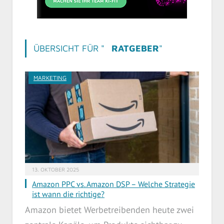
ÜBERSICHT FÜR "
RATGEBER
"
MARKETING
13. OKTOBER 2025
Amazon PPC vs. Amazon DSP – Welche Strategie
ist wann die richtige?
Amazon bietet Werbetreibenden heute zwei