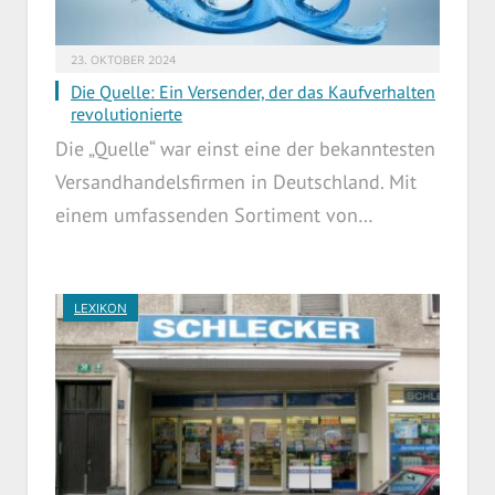
23. OKTOBER 2024
Die Quelle: Ein Versender, der das Kaufverhalten
revolutionierte
Die „Quelle“ war einst eine der bekanntesten
Versandhandelsfirmen in Deutschland. Mit
einem umfassenden Sortiment von…
LEXIKON