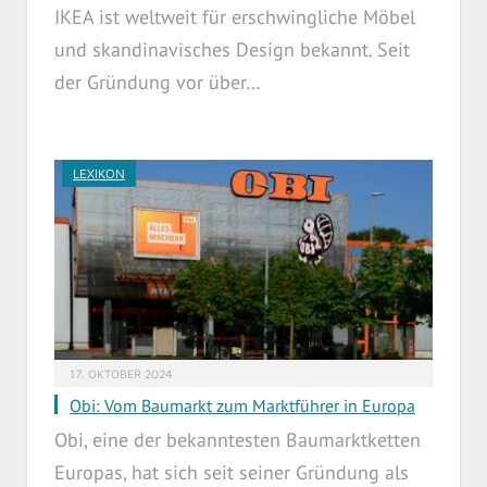
IKEA ist weltweit für erschwingliche Möbel
und skandinavisches Design bekannt. Seit
der Gründung vor über…
LEXIKON
17. OKTOBER 2024
Obi: Vom Baumarkt zum Marktführer in Europa
Obi, eine der bekanntesten Baumarktketten
Europas, hat sich seit seiner Gründung als