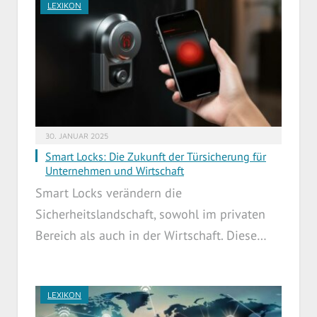
LEXIKON
30. JANUAR 2025
Smart Locks: Die Zukunft der Türsicherung für
Unternehmen und Wirtschaft
Smart Locks verändern die
Sicherheitslandschaft, sowohl im privaten
Bereich als auch in der Wirtschaft. Diese…
LEXIKON