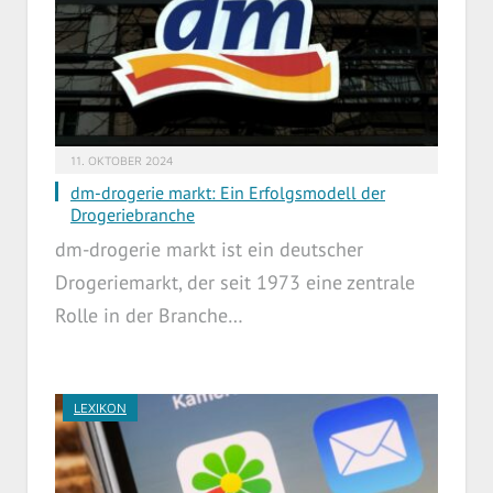
11. OKTOBER 2024
dm-drogerie markt: Ein Erfolgsmodell der
Drogeriebranche
dm-drogerie markt ist ein deutscher
Drogeriemarkt, der seit 1973 eine zentrale
Rolle in der Branche…
LEXIKON