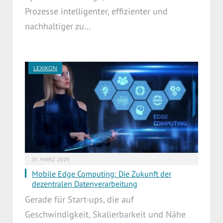
Prozesse intelligenter, effizienter und
nachhaltiger zu…
LEXIKON
31. MÄRZ 2025
Mobile Edge Computing: Die Zukunft der
dezentralen Datenverarbeitung
Gerade für Start-ups, die auf
Geschwindigkeit, Skalierbarkeit und Nähe