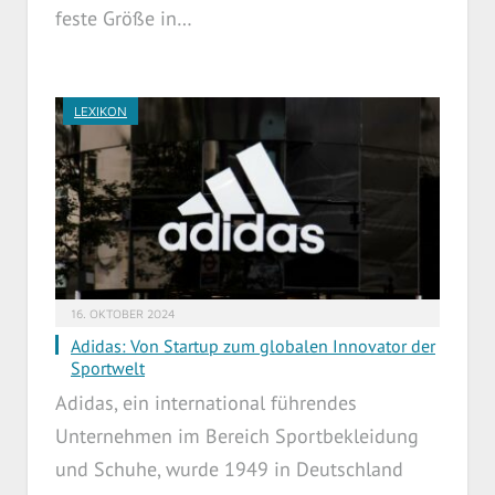
feste Größe in…
LEXIKON
16. OKTOBER 2024
Adidas: Von Startup zum globalen Innovator der
Sportwelt
Adidas, ein international führendes
Unternehmen im Bereich Sportbekleidung
und Schuhe, wurde 1949 in Deutschland