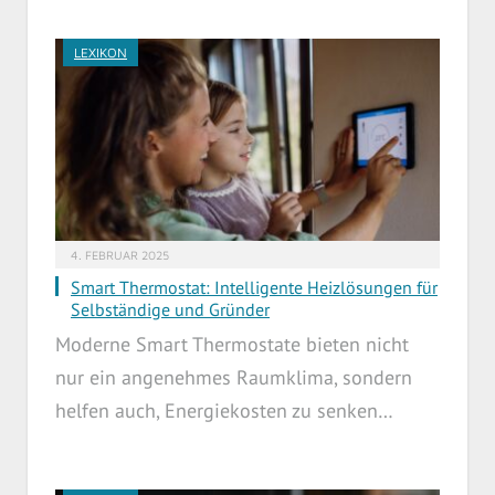
LEXIKON
4. FEBRUAR 2025
Smart Thermostat: Intelligente Heizlösungen für
Selbständige und Gründer
Moderne Smart Thermostate bieten nicht
nur ein angenehmes Raumklima, sondern
helfen auch, Energiekosten zu senken…