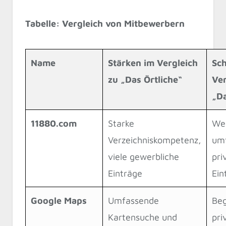
Tabelle: Vergleich von Mitbewerbern
Name
Stärken im Vergleich
Sc
zu „Das Örtliche“
Ver
„Da
11880.com
Starke
We
Verzeichniskompetenz,
umf
viele gewerbliche
pri
Einträge
Ein
Google Maps
Umfassende
Beg
Kartensuche und
pri