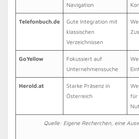
Navigation
Kon
Telefonbuch.de
Gute Integration mit
We
klassischen
Zus
Verzeichnissen
GoYellow
Fokussiert auf
Wen
Unternehmenssuche
Ein
Herold.at
Starke Präsenz in
Wen
Österreich
für
Nut
Quelle: Eigene Recherchen, eine Ausw