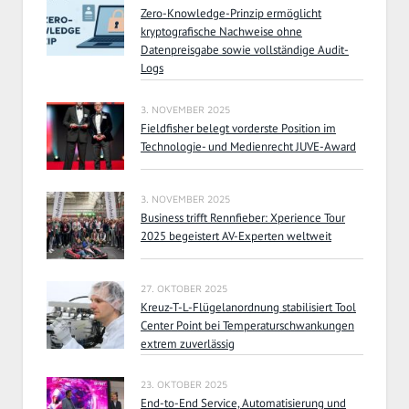
Zero-Knowledge-Prinzip ermöglicht
kryptografische Nachweise ohne
Datenpreisgabe sowie vollständige Audit-
Logs
3. NOVEMBER 2025
Fieldfisher belegt vorderste Position im
Technologie- und Medienrecht JUVE-Award
3. NOVEMBER 2025
Business trifft Rennfieber: Xperience Tour
2025 begeistert AV-Experten weltweit
27. OKTOBER 2025
Kreuz-T-L-Flügelanordnung stabilisiert Tool
Center Point bei Temperaturschwankungen
extrem zuverlässig
23. OKTOBER 2025
End-to-End Service, Automatisierung und