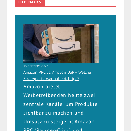
LIFE-HACKS
13. Oktober 2025
Amazon PPC vs. Amazon DSP – Welche
Strategie ist wann die richtige?
Amazon bietet
Werbetreibenden heute zwei
zentrale Kanäle, um Produkte
sichtbar zu machen und
Umsatz zu steigern: Amazon
PPC (Pay-per-Click) und…