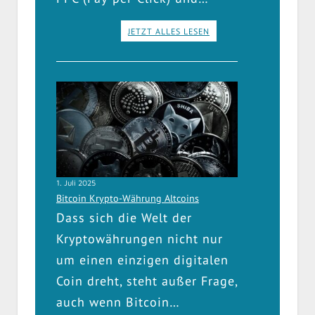
JETZT ALLES LESEN
1. Juli 2025
Bitcoin Krypto-Währung Altcoins
Dass sich die Welt der
Kryptowährungen nicht nur
um einen einzigen digitalen
Coin dreht, steht außer Frage,
auch wenn Bitcoin…