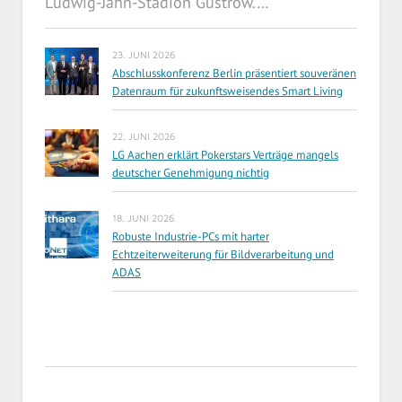
Ludwig-Jahn-Stadion Güstrow.…
23. JUNI 2026
Abschlusskonferenz Berlin präsentiert souveränen
Datenraum für zukunftsweisendes Smart Living
22. JUNI 2026
LG Aachen erklärt Pokerstars Verträge mangels
deutscher Genehmigung nichtig
18. JUNI 2026
Robuste Industrie-PCs mit harter
Echtzeiterweiterung für Bildverarbeitung und
ADAS