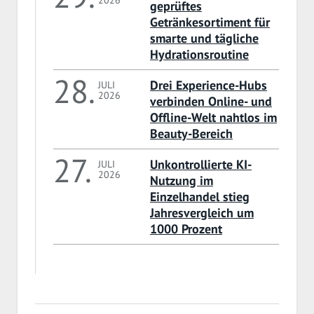
geprüftes
Getränkesortiment für
smarte und tägliche
Hydrationsroutine
28.
Drei Experience-Hubs
JULI
2026
verbinden Online- und
Offline-Welt nahtlos im
Beauty-Bereich
27.
Unkontrollierte KI-
JULI
2026
Nutzung im
Einzelhandel stieg
Jahresvergleich um
1000 Prozent