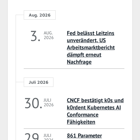
Aug. 2026
3.
Fed belässt Leitzins
AUG.
2026
unverändert, US
Arbeitsmarktbericht
dämpft erneut
Nachfrage
Juli 2026
30.
CNCF bestätigt k0s und
JULI
2026
k0rdent Kubernetes AI
Conformance
Fähigkeiten
29.
861 Parameter
JULI
2026