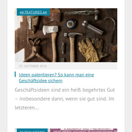
## FEATURED ##
27. OKTOBER 2014
Ideen patentieren? So kann man eine
Geschäftsidee sichern
Geschäftsideen sind ein heiß begehrtes Gut
– insbesondere dann, wenn sie gut sind. Im
letzteren…