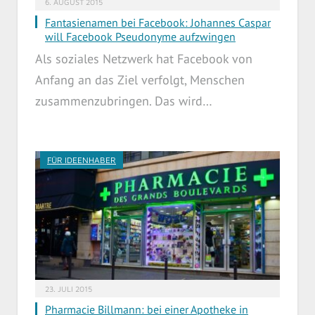
6. AUGUST 2015
Fantasienamen bei Facebook: Johannes Caspar
will Facebook Pseudonyme aufzwingen
Als soziales Netzwerk hat Facebook von
Anfang an das Ziel verfolgt, Menschen
zusammenzubringen. Das wird…
FÜR IDEENHABER
23. JULI 2015
Pharmacie Billmann: bei einer Apotheke in