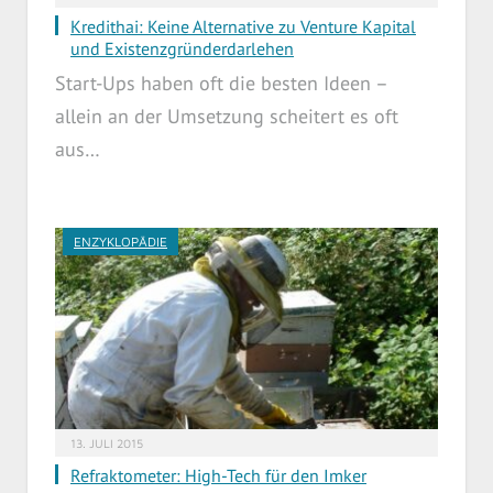
Kredithai: Keine Alternative zu Venture Kapital
und Existenzgründerdarlehen
Start-Ups haben oft die besten Ideen –
allein an der Umsetzung scheitert es oft
aus…
ENZYKLOPÄDIE
13. JULI 2015
Refraktometer: High-Tech für den Imker