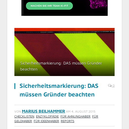
Sicherheitsmarkierung: DAS müssen Gründer
beachten
Sicherheitsmarkierung: DAS
0
müssen Gründer beachten
MARIUS BEILHAMMER
VON
AM
4. AUGUST 2015
CHECKLISTEN
,
ENZYKLOPÄDIE
,
FÜR AHNUNGHABER
,
FÜR
GELDHABER
,
FÜR IDEENHABER
,
REPORTS