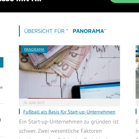
ÜBERSICHT FÜR "
PANORAMA
"
PANORAMA
On
13. JUNI 2017
Fußball als Basis für Start-up-Unternehmen
d
Ein Start-up-Unternehmen zu gründen ist
E
schwer. Zwei wesentliche Faktoren
i