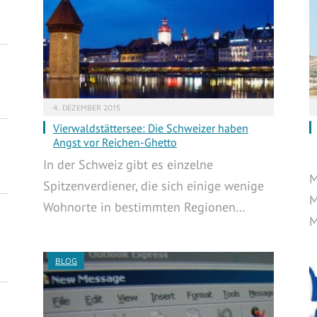
4. DEZEMBER 2015
Vierwaldstättersee: Die Schweizer haben
Angst vor Reichen-Ghetto
In der Schweiz gibt es einzelne
M
Spitzenverdiener, die sich einige wenige
M
Wohnorte in bestimmten Regionen…
M
BLOG