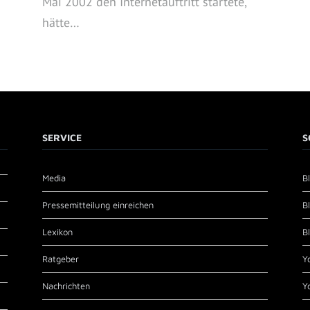
Mai 2002 den Internetauftritt startete,
hätte…
SERVICE
S
Media
B
Pressemitteilung einreichen
B
Lexikon
B
Ratgeber
Y
Nachrichten
Y