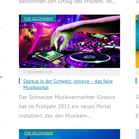
bestimmen den Erfolg des Projekts. Im…
S
FÜR GELDHABER
9. DEZEMBER 2015
er
Startup in der Schweiz: igroove – das faire
Musikportal
Der Schweizer Musikvermarkter iGroove
S
hat im Frühjahr 2015 ein neues Portal
S
installiert, das den Musikern…
E
FÜR GELDHABER