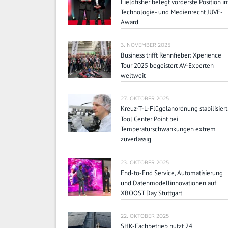
Fieldfisher belegt vorderste Position i
Technologie- und Medienrecht JUVE-
Award
3. NOVEMBER 2025
Business trifft Rennfieber: Xperience
Tour 2025 begeistert AV-Experten
weltweit
27. OKTOBER 2025
Kreuz-T-L-Flügelanordnung stabilisiert
Tool Center Point bei
Temperaturschwankungen extrem
zuverlässig
23. OKTOBER 2025
End-to-End Service, Automatisierung
und Datenmodellinnovationen auf
XBOOST Day Stuttgart
22. OKTOBER 2025
SHK-Fachbetrieb nutzt 24