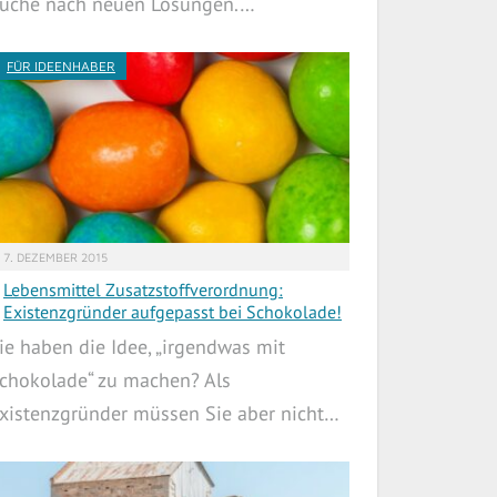
uche nach neuen Lösungen.…
FÜR IDEENHABER
7. DEZEMBER 2015
Lebensmittel Zusatzstoffverordnung:
Existenzgründer aufgepasst bei Schokolade!
ie haben die Idee, „irgendwas mit
chokolade“ zu machen? Als
xistenzgründer müssen Sie aber nicht…