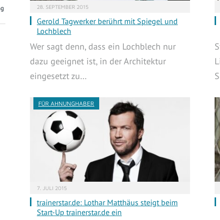
28. SEPTEMBER 2015
ng
Gerold Tagwerker berührt mit Spiegel und
Lochblech
Wer sagt denn, dass ein Lochblech nur
S
dazu geeignet ist, in der Architektur
L
eingesetzt zu…
S
FÜR AHNUNGHABER
7. JULI 2015
trainerstar.de: Lothar Matthäus steigt beim
Start-Up trainerstar.de ein