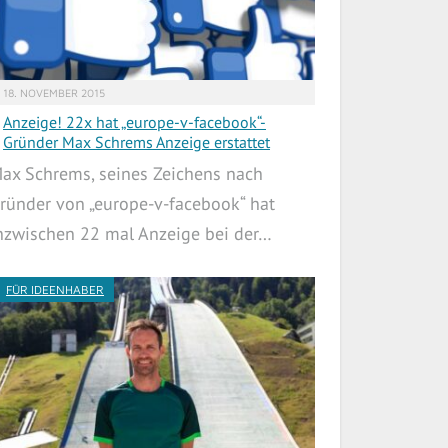
18. NOVEMBER 2015
Anzeige! 22x hat „europe-v-facebook“-
Gründer Max Schrems Anzeige erstattet
ax Schrems, seines Zeichens nach
ründer von „europe-v-facebook“ hat
nzwischen 22 mal Anzeige bei der…
FÜR IDEENHABER