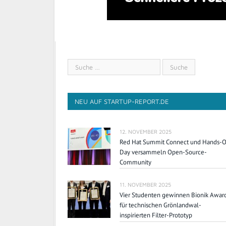
NEU AUF STARTUP-REPORT.DE
12. NOVEMBER 2025
Red Hat Summit Connect und Hands-
Day versammeln Open-Source-
Community
11. NOVEMBER 2025
Vier Studenten gewinnen Bionik Awar
für technischen Grönlandwal-
inspirierten Filter-Prototyp