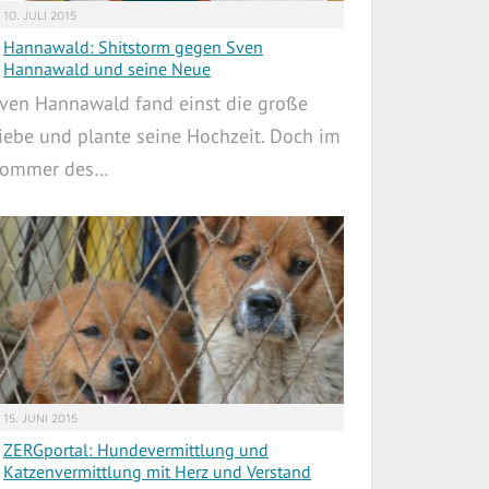
10. JULI 2015
Hannawald: Shitstorm gegen Sven
Hannawald und seine Neue
ven Hannawald fand einst die große
iebe und plante seine Hochzeit. Doch im
ommer des…
15. JUNI 2015
ZERGportal: Hundevermittlung und
Katzenvermittlung mit Herz und Verstand