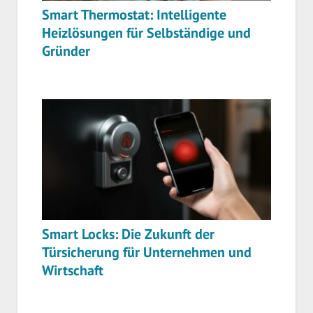
Smart Thermostat: Intelligente
Heizlösungen für Selbständige und
Gründer
Smart Locks: Die Zukunft der
Türsicherung für Unternehmen und
Wirtschaft