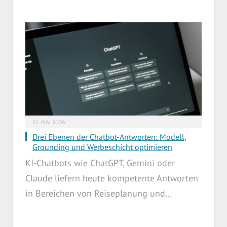
12. MAI 2026
Drei Ebenen der Chatbot-Antworten: Modell,
Grounding und Werbeschicht optimieren
KI-Chatbots wie ChatGPT, Gemini oder
Claude liefern heute kompetente Antworten
in Bereichen von Reiseplanung und…