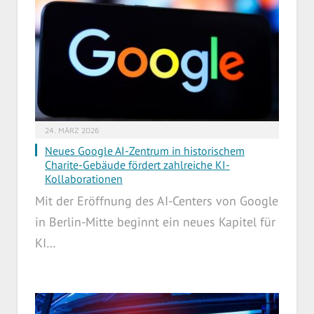
24. MÄRZ 2026
Neues Google AI-Zentrum in historischem
Charite-Gebäude fördert zahlreiche KI-
Kollaborationen
Mit der Eröffnung des AI-Centers von Google
in Berlin-Mitte beginnt ein neues Kapitel für
KI…