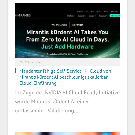
25. MÄRZ 2026
Mandantenfähige Self-Service-KI-Cloud von
Mirantis k0rdent AI beschleunigt skalierbar
Cloud-Einführung
Im Zuge der NVIDIA AI Cloud Ready Initiative
wurde Mirantis k0rdent AI einer
umfassenden Validierung…