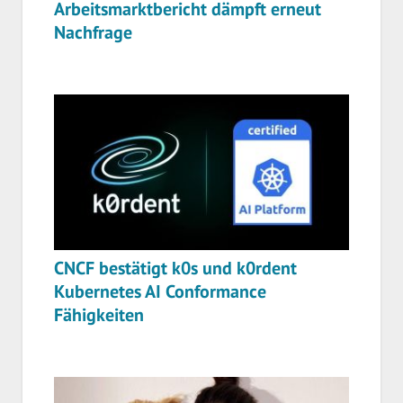
Arbeitsmarktbericht dämpft erneut
Nachfrage
CNCF bestätigt k0s und k0rdent
Kubernetes AI Conformance
Fähigkeiten