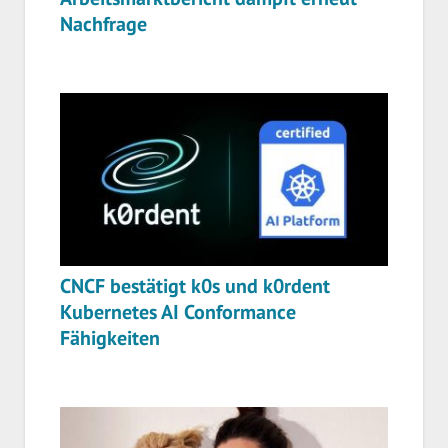
Nachfrage
CNCF bestätigt k0s und k0rdent
Kubernetes AI Conformance
Fähigkeiten