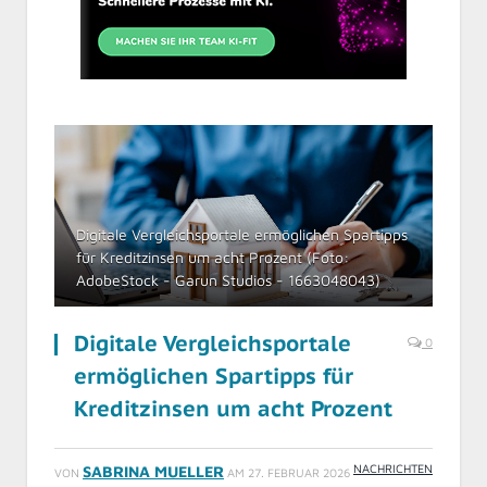
Digitale Vergleichsportale ermöglichen Spartipps
für Kreditzinsen um acht Prozent (Foto:
AdobeStock - Garun Studios - 1663048043)
Digitale Vergleichsportale
0
ermöglichen Spartipps für
Kreditzinsen um acht Prozent
NACHRICHTEN
SABRINA MUELLER
VON
AM
27. FEBRUAR 2026