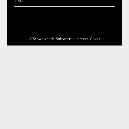
XING
©
Schwarzer.de Software + Internet GmbH