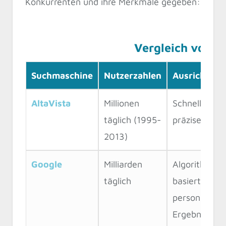
Konkurrenten und ihre Merkmale gegeben:
Vergleich von 
Suchmaschine
Nutzerzahlen
Ausrichtung
AltaVista
Millionen
Schnelle und
täglich (1995-
präzise Such
2013)
Google
Milliarden
Algorithmus-
täglich
basiert,
personalisier
Ergebnisse