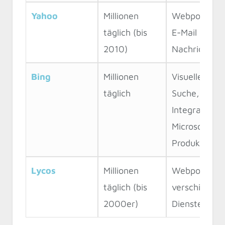
Yahoo
Millionen
Webportal m
täglich (bis
E-Mail und
2010)
Nachrichten
Bing
Millionen
Visuelle
täglich
Suche,
Integration i
Microsoft-
Produkte
Lycos
Millionen
Webportal m
täglich (bis
verschieden
2000er)
Diensten