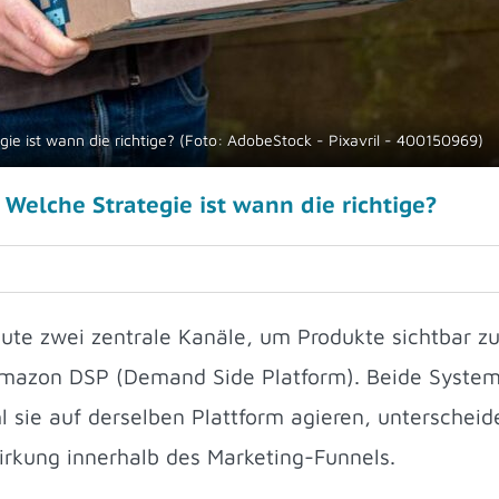
 ist wann die richtige? (Foto: AdobeStock - Pixavril - 400150969)
Welche Strategie ist wann die richtige?
te zwei zentrale Kanäle, um Produkte sichtbar z
mazon DSP (Demand Side Platform). Beide Systeme
l sie auf derselben Plattform agieren, unterscheid
irkung innerhalb des Marketing-Funnels.