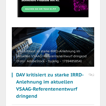
DAV kritisiert zu starke IRRD-Anlehnung im
aktuellen VSAAG-Referentenentwurf dringend
(Foto: AdobeStock - byjeng - 1739485854)
DAV kritisiert zu starke IRRD-
0
Anlehnung im aktuellen
VSAAG-Referentenentwurf
dringend