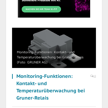
Monitoring-Funktionen: Kontakt- und
Temperaturüberwachung bei Gruner-Relais
(Foto: GRUNER AG)
Monitoring-Funktionen:
0
Kontakt- und
Temperaturüberwachung bei
Gruner-Relais