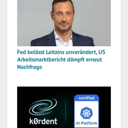
Fed belässt Leitzins unverändert, US
Arbeitsmarktbericht dämpft erneut
Nachfrage