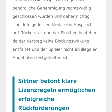
behördliche Genehmigung rechtswidrig
geschlossen wurden und daher nichtig
sind. Infolgedessen bleibt sein Anspruch
auf Rückerstattung der Einsätze bestehen,
da der Vertrag keine Bindungswirkung
entfaltet und der Spieler nicht an illegalen
Angeboten festgehalten ist.
Sittner betont klare
Lizenzregeln ermöglichen
erfolgreiche
Rückforderungen