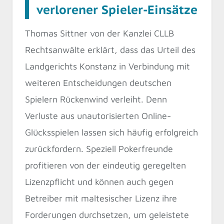
verlorener Spieler-Einsätze
Thomas Sittner von der Kanzlei CLLB
Rechtsanwälte erklärt, dass das Urteil des
Landgerichts Konstanz in Verbindung mit
weiteren Entscheidungen deutschen
Spielern Rückenwind verleiht. Denn
Verluste aus unautorisierten Online-
Glücksspielen lassen sich häufig erfolgreich
zurückfordern. Speziell Pokerfreunde
profitieren von der eindeutig geregelten
Lizenzpflicht und können auch gegen
Betreiber mit maltesischer Lizenz ihre
Forderungen durchsetzen, um geleistete