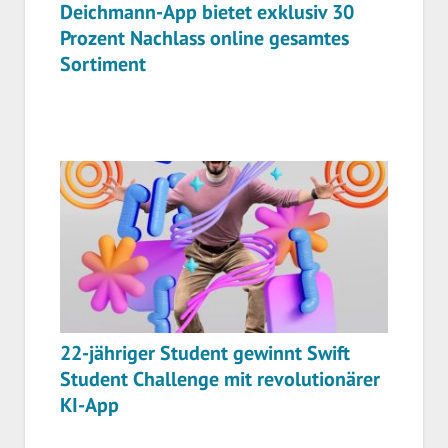
Deichmann-App bietet exklusiv 30
Prozent Nachlass online gesamtes
Sortiment
22-jähriger Student gewinnt Swift
Student Challenge mit revolutionärer
KI-App