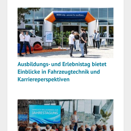
Ausbildungs- und Erlebnistag bietet
Einblicke in Fahrzeugtechnik und
Karriereperspektiven