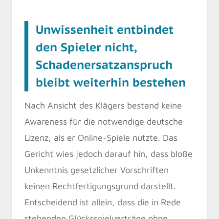
Unwissenheit entbindet
den Spieler nicht,
Schadenersatzanspruch
bleibt weiterhin bestehen
Nach Ansicht des Klägers bestand keine
Awareness für die notwendige deutsche
Lizenz, als er Online-Spiele nutzte. Das
Gericht wies jedoch darauf hin, dass bloße
Unkenntnis gesetzlicher Vorschriften
keinen Rechtfertigungsgrund darstellt.
Entscheidend ist allein, dass die in Rede
stehenden Glücksspielverträge ohne