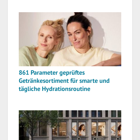
861 Parameter geprüftes
Getränkesortiment für smarte und
tägliche Hydrationsroutine