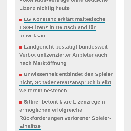
Pokerstars-Verträge ohne deutsche
Lizenz nichtig heute
LG Konstanz erklärt maltesische
TSG-Lizenz in Deutschland für
unwirksam
Landgericht bestätigt bundesweit
Verbot unlizenzierter Anbieter auch
nach Marktöffnung
Unwissenheit entbindet den Spieler
nicht, Schadenersatzanspruch bleibt
weiterhin bestehen
Sittner betont klare Lizenzregeln
ermöglichen erfolgreiche
Rückforderungen verlorener Spieler-
Einsätze