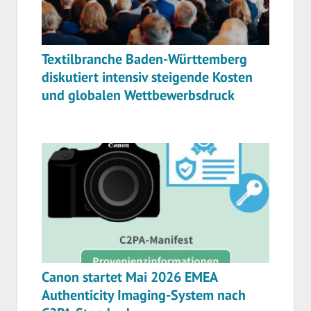
Textilbranche Baden-Württemberg
diskutiert intensiv steigende Kosten
und globalen Wettbewerbsdruck
Canon startet Mai 2026 EMEA
Authenticity Imaging-System nach