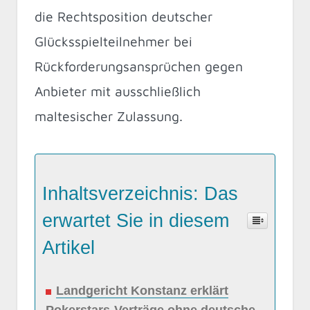
die Rechtsposition deutscher
Glücksspielteilnehmer bei
Rückforderungsansprüchen gegen
Anbieter mit ausschließlich
maltesischer Zulassung.
Inhaltsverzeichnis: Das
erwartet Sie in diesem
Artikel
Landgericht Konstanz erklärt