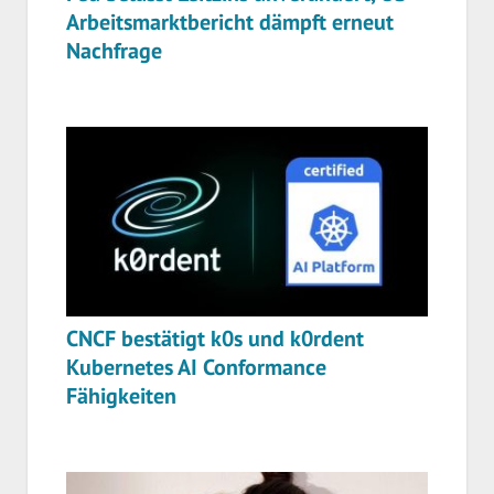
Arbeitsmarktbericht dämpft erneut
Nachfrage
CNCF bestätigt k0s und k0rdent
Kubernetes AI Conformance
Fähigkeiten