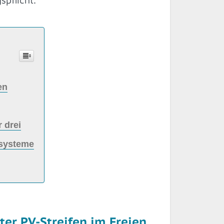
en
 drei
esysteme
ter PV-Streifen im Freien