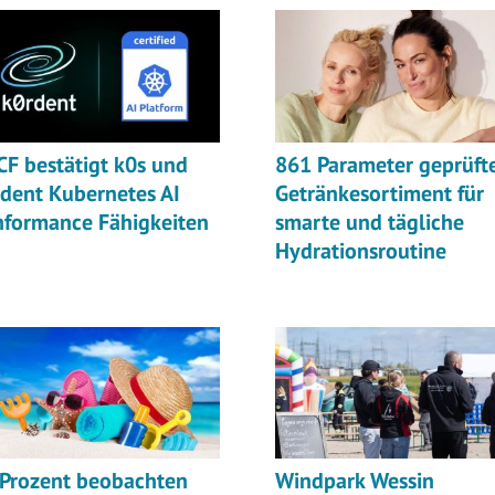
F bestätigt k0s und
861 Parameter geprüft
dent Kubernetes AI
Getränkesortiment für
nformance Fähigkeiten
smarte und tägliche
Hydrationsroutine
 Prozent beobachten
Windpark Wessin