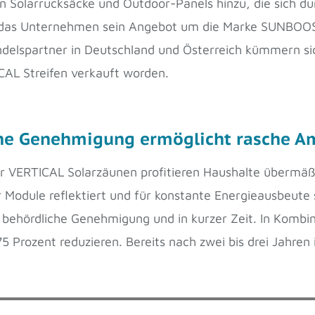
 Solarrucksäcke und Outdoor-Panels hinzu, die sich dur
 das Unternehmen sein Angebot um die Marke SUNBOOS
ndelspartner in Deutschland und Österreich kümmern sic
CAL Streifen verkauft worden.
hne Genehmigung ermöglicht rasche A
ter VERTICAL Solarzäunen profitieren Haushalte übermäßi
r Module reflektiert und für konstante Energieausbeut
behördliche Genehmigung und in kurzer Zeit. In Kombi
5 Prozent reduzieren. Bereits nach zwei bis drei Jahren i