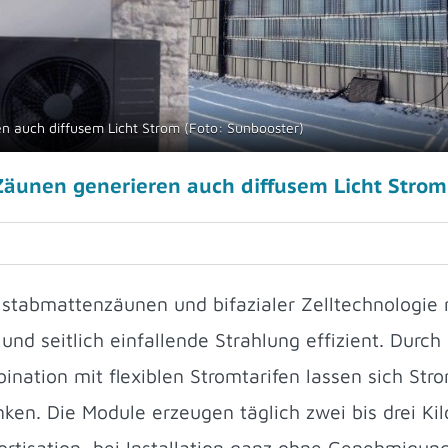
en auch diffusem Licht Strom (Foto: Sunbooster)
 Zäunen generieren auch diffusem Licht Strom
pelstabmattenzäunen und bifazialer Zelltechnologi
und seitlich einfallende Strahlung effizient. Durch
mbination mit flexiblen Stromtarifen lassen sich St
nken. Die Module erzeugen täglich zwei bis drei K
ortisation, bei Installation ganz ohne Genehmigung