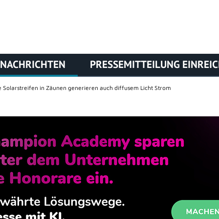
NACHRICHTEN
PRESSEMITTEILUNG EINREI
e Solarstreifen in Zäunen generieren auch diffusem Licht Strom