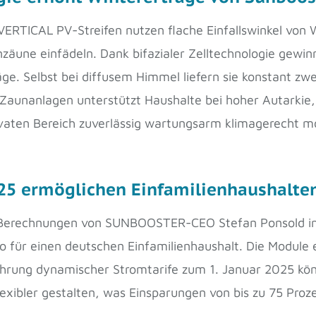
VERTICAL PV-Streifen nutzen flache Einfallswinkel von W
nzäune einfädeln. Dank bifazialer Zelltechnologie gewi
e. Selbst bei diffusem Himmel liefern sie konstant zwei
 Zaunanlagen unterstützt Haushalte bei hoher Autarkie,
aten Bereich zuverlässig wartungsarm klimagerecht mo
25 ermöglichen Einfamilienhaushalten
h Berechnungen von SUNBOOSTER-CEO Stefan Ponsold i
o für einen deutschen Einfamilienhaushalt. Die Module 
führung dynamischer Stromtarife zum 1. Januar 2025 kö
exibler gestalten, was Einsparungen von bis zu 75 Proz