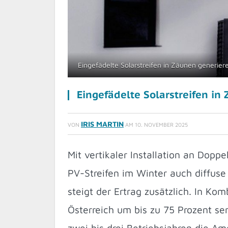
Eingefädelte Solarstreifen in Zäunen generier
Eingefädelte Solarstreifen in
IRIS MARTIN
VON
AM
10. NOVEMBER 2025
Mit vertikaler Installation an Dop
PV-Streifen im Winter auch diffuse 
steigt der Ertrag zusätzlich. In Ko
Österreich um bis zu 75 Prozent se
zwei bis drei Betriebsjahren die Am