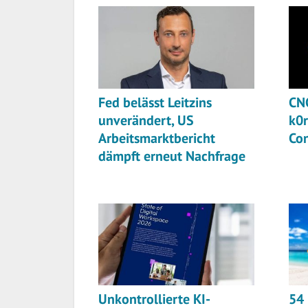
Fed belässt Leitzins
CNC
unverändert, US
k0r
Arbeitsmarktbericht
Co
dämpft erneut Nachfrage
Unkontrollierte KI-
54