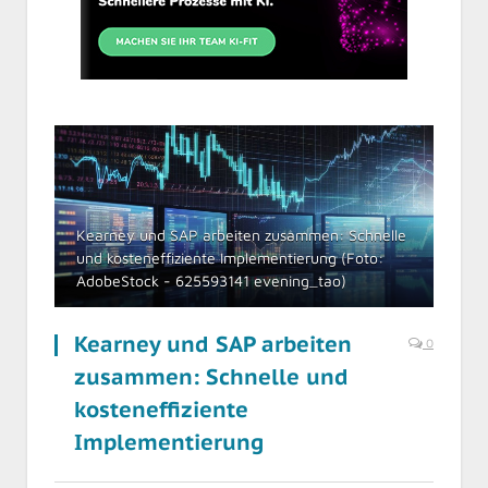
Kearney und SAP arbeiten zusammen: Schnelle
und kosteneffiziente Implementierung (Foto:
AdobeStock - 625593141 evening_tao)
Kearney und SAP arbeiten
0
zusammen: Schnelle und
kosteneffiziente
Implementierung