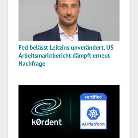
Fed belässt Leitzins unverändert, US
Arbeitsmarktbericht dämpft erneut
Nachfrage