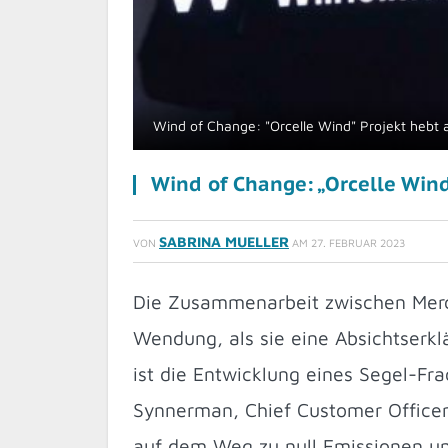
Wind of Change: "Orcelle Wind" Projekt hebt 
Wind of Change: „Orcelle Wind
SABRINA MUELLER
VON
AM
27. FEBRUAR 2023
Die Zusammenarbeit zwischen Mer
Wendung, als sie eine Absichtserklä
ist die Entwicklung eines Segel-Fra
Synnerman, Chief Customer Officer
auf dem Weg zu null Emissionen un