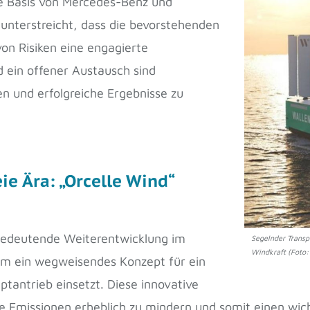
 Basis von Mercedes-Benz und
unterstreicht, dass die bevorstehenden
on Risiken eine engagierte
d ein offener Austausch sind
n und erfolgreiche Ergebnisse zu
ie Ära: „Orcelle Wind“
e bedeutende Weiterentwicklung im
Segelnder Transpo
Windkraft (Foto:
 um ein wegweisendes Konzept für ein
ptantrieb einsetzt. Diese innovative
ie Emissionen erheblich zu mindern und somit einen wic