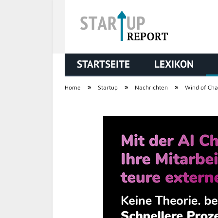
STARTSEITE
LEXIKON
STARTUP REPORT
»
»
»
Home
Startup
Nachrichten
Wind of Cha