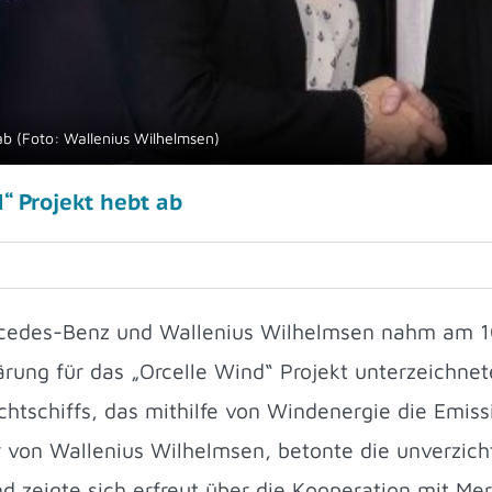
ab (Foto: Wallenius Wilhelmsen)
“ Projekt hebt ab
cedes-Benz und Wallenius Wilhelmsen nahm am 1
rung für das „Orcelle Wind“ Projekt unterzeichnet
chtschiffs, das mithilfe von Windenergie die Emissi
 von Wallenius Wilhelmsen, betonte die unverzicht
d zeigte sich erfreut über die Kooperation mit Me