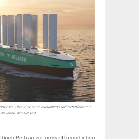
rtriese: „Orcelle Wind“ revolutioniert Frachtschifffahrt mit
 Wallenius Wilhelmsen)
htigen Beitrag zur umweltfreundlichen