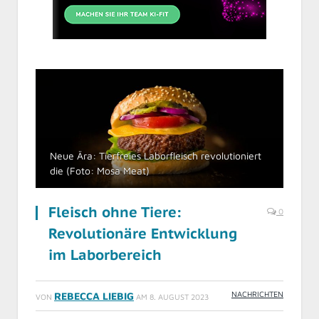
Neue Ära: Tierfreies Laborfleisch revolutioniert
die (Foto: Mosa Meat)
Fleisch ohne Tiere:
0
Revolutionäre Entwicklung
im Laborbereich
NACHRICHTEN
REBECCA LIEBIG
VON
AM
8. AUGUST 2023