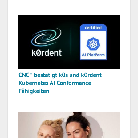
CNCF bestätigt k0s und k0rdent
Kubernetes AI Conformance
Fähigkeiten