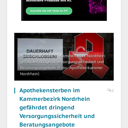
Apothekensterben im Kammerbezirk Nordrhein
gefährdet dringend Versorgungssicherheit und
Beratungsangebote (Foto: Apothekerkammer
Nordrhein)
Apothekensterben im
0
Kammerbezirk Nordrhein
gefährdet dringend
Versorgungssicherheit und
Beratungsangebote