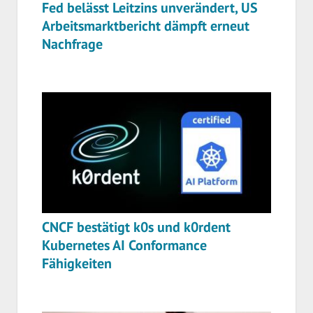
Fed belässt Leitzins unverändert, US
Arbeitsmarktbericht dämpft erneut
Nachfrage
CNCF bestätigt k0s und k0rdent
Kubernetes AI Conformance
Fähigkeiten