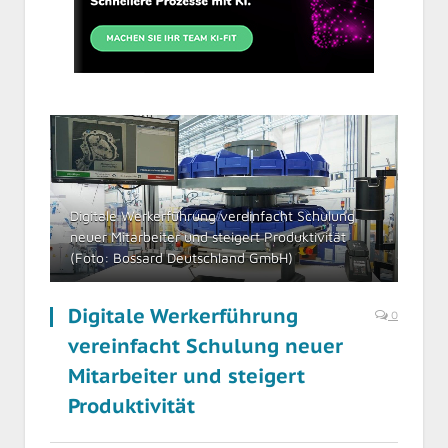
Digitale Werkerführung vereinfacht Schulung
neuer Mitarbeiter und steigert Produktivität
(Foto: Bossard Deutschland GmbH)
Digitale Werkerführung
0
vereinfacht Schulung neuer
Mitarbeiter und steigert
Produktivität