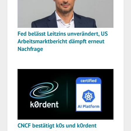
Fed belässt Leitzins unverändert, US
Arbeitsmarktbericht dämpft erneut
Nachfrage
CNCF bestätigt k0s und k0rdent