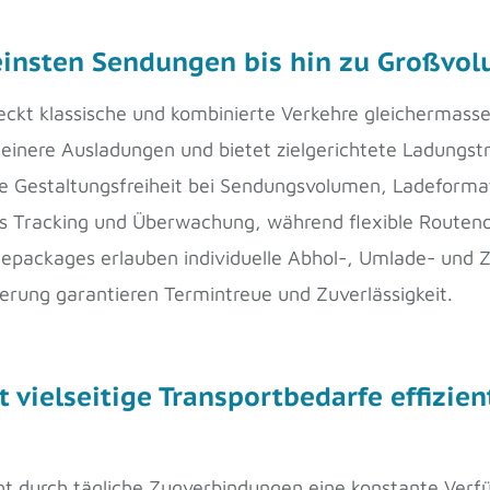
leinsten Sendungen bis hin zu Großvo
deckt klassische und kombinierte Verkehre gleicherma
einere Ausladungen und bietet zielgerichtete Ladungst
 Gestaltungsfreiheit bei Sendungsvolumen, Ladeformate
es Tracking und Überwachung, während flexible Routeno
cepackages erlauben individuelle Abhol-, Umlade- und Z
erung garantieren Termintreue und Zuverlässigkeit.
t vielseitige Transportbedarfe effizie
 durch tägliche Zugverbindungen eine konstante Verfüg