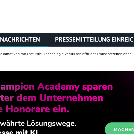
NACHRICHTEN
PRESSEMITTEILUNG EINREI
 Lokomotiven mit Last-Mile-Technologie verkürzen effizient Transportzeiten ohn