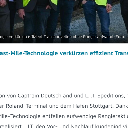
ogie verkürzen effizient Transportzeiten ohne Rangieraufwand (Foto: L
ast-Mile-Technologie verkürzen effizient Tra
on von Captrain Deutschland und L.I.T. Speditions, 
r Roland-Terminal und dem Hafen Stuttgart. Dank
Mile-Technologie entfallen aufwendige Rangierakt
ealisiert L.I.T. den Vor- und Nachlauf kundenindivi