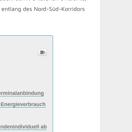
 entlang des Nord-Süd-Korridors
Terminalanbindung
t Energieverbrauch
undenindividuell ab