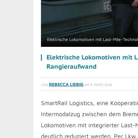
Elektrische Lokomotiven mit Last-Mile-Technol
Elektrische Lokomotiven mit L
Rangieraufwand
REBECCA LIEBIG
VON
AM
4. MÄRZ 2026
SmartRail Logistics, eine Kooperati
Intermodalzug zwischen dem Breme
Lokomotiven mit integrierter Last-
deutlich reduziert werden. Per Lkw r