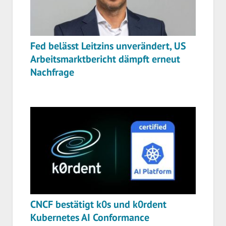
Fed belässt Leitzins unverändert, US
Arbeitsmarktbericht dämpft erneut
Nachfrage
CNCF bestätigt k0s und k0rdent
Kubernetes AI Conformance