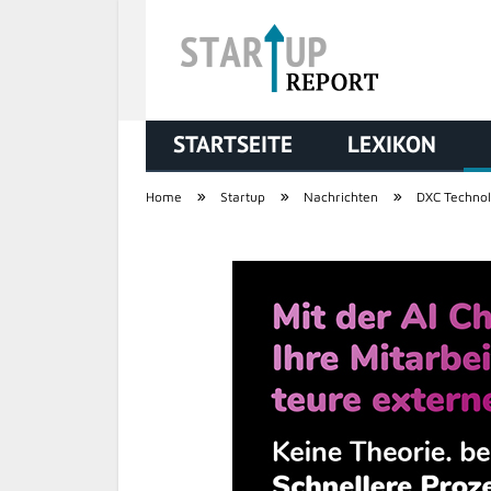
STARTSEITE
LEXIKON
STARTUP REPORT
»
»
»
Home
Startup
Nachrichten
DXC Technol