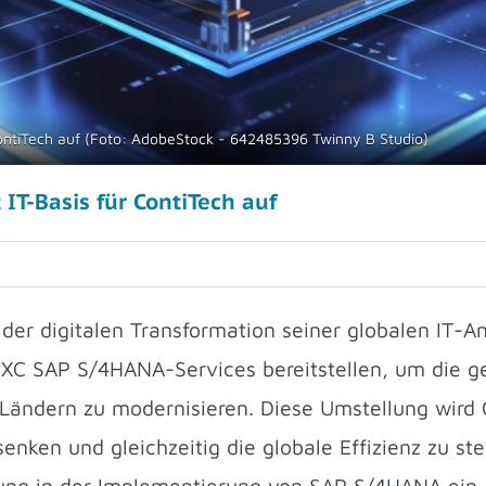
ntiTech auf (Foto: AdobeStock - 642485396 Twinny B Studio)
T-Basis für ContiTech auf
 der digitalen Transformation seiner globalen IT
DXC SAP S/4HANA-Services bereitstellen, um die g
Ländern zu modernisieren. Diese Umstellung wird 
enken und gleichzeitig die globale Effizienz zu st
ung in der Implementierung von SAP S/4HANA ein,