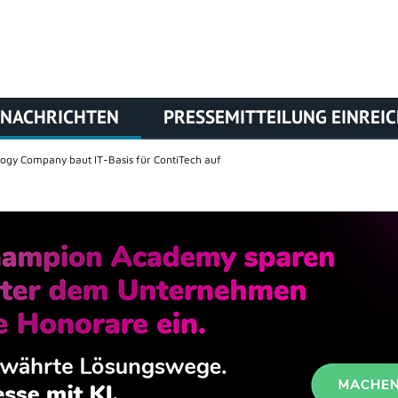
NACHRICHTEN
PRESSEMITTEILUNG EINREI
ogy Company baut IT-Basis für ContiTech auf