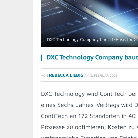
DXC Technology Company baut IT-Basis für Co
DXC Technology Company baut I
REBECCA LIEBIG
VON
AM
2. FEBRUAR 2023
DXC Technology wird ContiTech bei
eines Sechs-Jahres-Vertrags wird 
ContiTech an 172 Standorten in 40 
Prozesse zu optimieren, Kosten zu s
umfangreiche Expertise und Erfahr