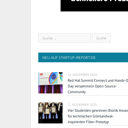
NEU AUF STARTUP-REPORT.DE
12. NOVEMBER 2025
Red Hat Summit Connect und Hands-
Day versammeln Open-Source-
Community
11. NOVEMBER 2025
Vier Studenten gewinnen Bionik Awar
für technischen Grönlandwal-
inspirierten Filter-Prototyp