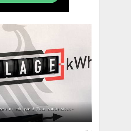
ise am niedrigsten! (Foto: shutterstock -