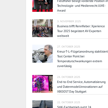
Fieldfisher belegt vorderste Position i
Technologie- und Medienrecht JUVE-
Award
3. NOVEMBER 2025
Business trifft Rennfieber: Xperience
Tour 2025 begeistert AV-Experten
weltweit
27. OKTOBER 2025
Kreuz-T-L-Flügelanordnung stabilisiert
Tool Center Point bei
Temperaturschwankungen extrem
zuverlässig
23. OKTOBER 2025
End-to-End Service, Automatisierung
und Datenmodellinnovationen auf
XBOOST Day Stuttgart
22. OKTOBER 2025
SHK-Fachbetrieb nutzt 24