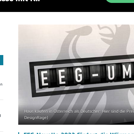
On
Haus kaufen in Österreich als Deutscher: Hier sind die Pre
d
DesignRage)