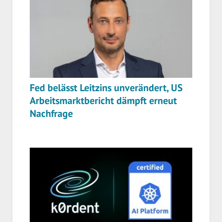
Fed belässt Leitzins unverändert, US
Arbeitsmarktbericht dämpft erneut
Nachfrage