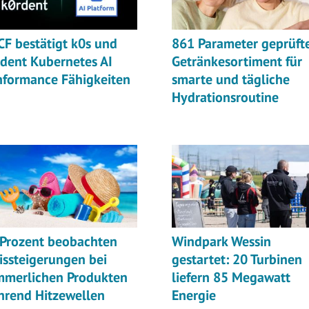
F bestätigt k0s und
861 Parameter geprüft
dent Kubernetes AI
Getränkesortiment für
nformance Fähigkeiten
smarte und tägliche
Hydrationsroutine
 Prozent beobachten
Windpark Wessin
issteigerungen bei
gestartet: 20 Turbinen
mmerlichen Produkten
liefern 85 Megawatt
hrend Hitzewellen
Energie