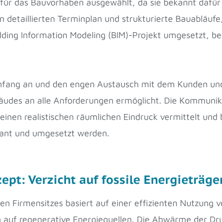
ür das Bauvorhaben ausgewählt, da sie bekannt dafür s
n detaillierten Terminplan und strukturierte Bauabläuf
Building Information Modeling (BIM)-Projekt umgesetzt, 
 Anfang an und den engen Austausch mit dem Kunden u
äudes an alle Anforderungen ermöglicht. Die Kommunik
einen realistischen räumlichen Eindruck vermittelt und 
lant und umgesetzt werden.
pt: Verzicht auf fossile Energieträge
n Firmensitzes basiert auf einer effizienten Nutzung v
 auf regenerative Energiequellen. Die Abwärme der Dru