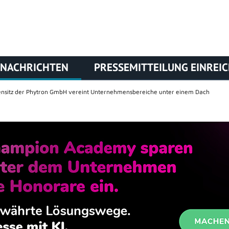
NACHRICHTEN
PRESSEMITTEILUNG EINREI
nsitz der Phytron GmbH vereint Unternehmensbereiche unter einem Dach