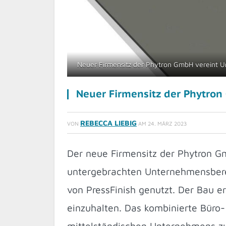
Neuer Firmensitz der Phytron GmbH vereint 
Neuer Firmensitz der Phytro
REBECCA LIEBIG
VON
AM
24. MÄRZ 2023
Der neue Firmensitz der Phytron G
untergebrachten Unternehmensberei
von PressFinish genutzt. Der Bau e
einzuhalten. Das kombinierte Büro-
mittelständischen Unternehmens zu