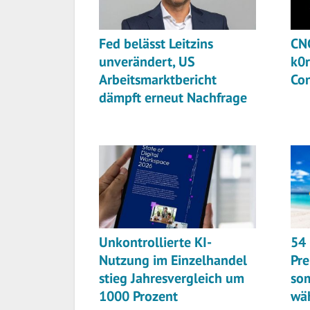
Fed belässt Leitzins
CNC
unverändert, US
k0r
Arbeitsmarktbericht
Co
dämpft erneut Nachfrage
Unkontrollierte KI-
54
Nutzung im Einzelhandel
Pre
stieg Jahresvergleich um
so
1000 Prozent
wä