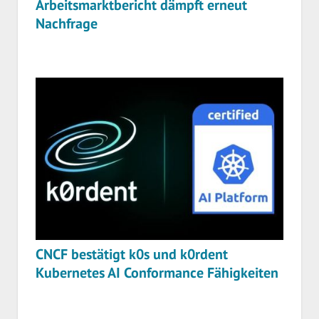
Arbeitsmarktbericht dämpft erneut
Nachfrage
CNCF bestätigt k0s und k0rdent
Kubernetes AI Conformance Fähigkeiten