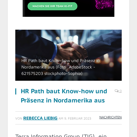
HR Path baut Know-how und Präsenz in
Nordamerika aus (Foto: AdobeStock -
621575203 stockphoto-Sophia)
HR Path baut Know-how und
0
Präsenz in Nordamerika aus
NACHRICHTEN
REBECCA LIEBIG
VON
AM
9. FEBRUAR 2023
Terra Information Group (TIG), ein