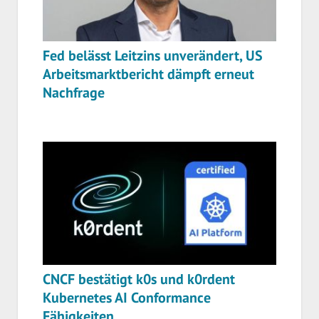
Fed belässt Leitzins unverändert, US
Arbeitsmarktbericht dämpft erneut
Nachfrage
CNCF bestätigt k0s und k0rdent
Kubernetes AI Conformance
Fähigkeiten