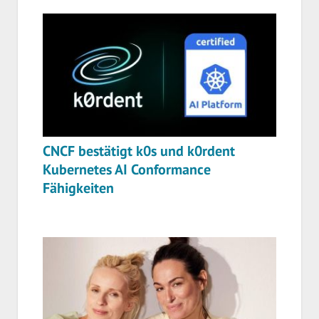
CNCF bestätigt k0s und k0rdent
Kubernetes AI Conformance
Fähigkeiten