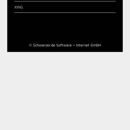
XING
©
Schwarzer.de Software + Internet GmbH