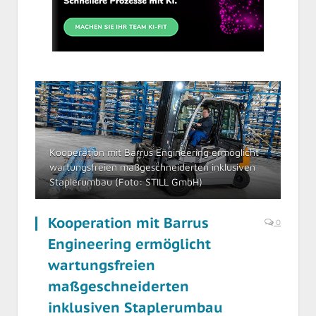
Kooperation mit Barrus Engineering ermöglicht
wartungsfreien maßgeschneiderten inklusiven
Staplerumbau (Foto: STILL GmbH)
Kooperation mit Barrus
0
Engineering ermöglicht
wartungsfreien
maßgeschneiderten
inklusiven Staplerumbau