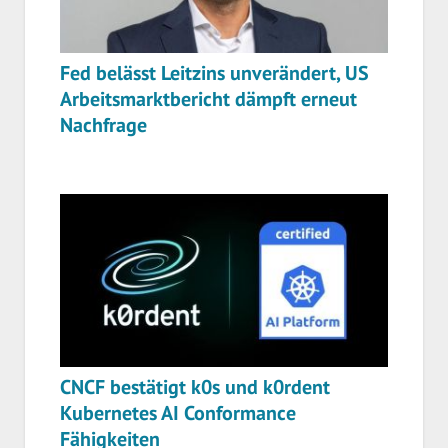
Fed belässt Leitzins unverändert, US
Arbeitsmarktbericht dämpft erneut
Nachfrage
CNCF bestätigt k0s und k0rdent
Kubernetes AI Conformance
Fähigkeiten