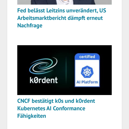
Fed belässt Leitzins unverändert, US
Arbeitsmarktbericht dämpft erneut
Nachfrage
CNCF bestätigt k0s und k0rdent
Kubernetes AI Conformance
Fähigkeiten