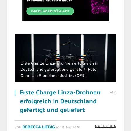
Erste Charge Linza-Drohnen erfolgreich in
Deutschland gefertigt und geliefert (Foto:
Quantum Frontline Industries (QFI))
Erste Charge Linza-Drohnen
0
erfolgreich in Deutschland
gefertigt und geliefert
NACHRICHTEN
REBECCA LIEBIG
VON
AM
11. MAI 2026