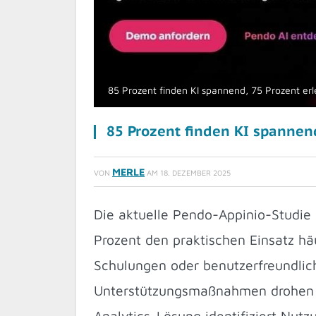
85 Prozent finden KI spannend, 75 Prozent er
85 Prozent finden KI spannend
MERLE
VON
AM
18. DEZEMBER 2025
Die aktuelle Pendo-Appinio-Studie 
Prozent den praktischen Einsatz hä
Schulungen oder benutzerfreundlic
Unterstützungsmaßnahmen drohen P
Analytics-Lösung identifiziert Nut