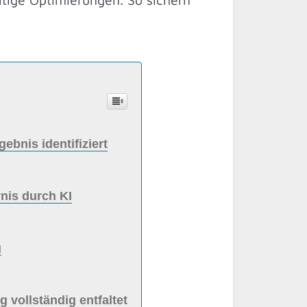
bnis identifiziert
nis durch KI
g
vollständig entfaltet