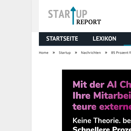
STARTSEITE
LEXIKON
STARTUP REPORT
»
»
»
Home
Startup
Nachrichten
85 Prozent f