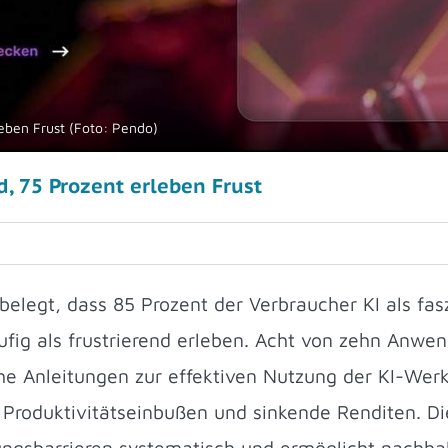
leben Frust (Foto: Pendo)
, 75 Prozent erleben Frust
belegt, dass 85 Prozent der Verbraucher KI als fas
ufig als frustrierend erleben. Acht von zehn Anwen
he Anleitungen zur effektiven Nutzung der KI-Wer
roduktivitätseinbußen und sinkende Renditen. Di
zungsbarrieren systematisch und ermöglicht nachha