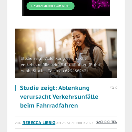
Studie zeigt: Ablenkung verursacht
Verkehrsunfälle beim Fahrradfahren (Foto:
AdobeStock - Zaleman 629466242)
Studie zeigt: Ablenkung
0
verursacht Verkehrsunfälle
beim Fahrradfahren
NACHRICHTEN
REBECCA LIEBIG
VON
AM
25. SEPTEMBER 2023