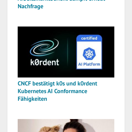
Nachfrage
CNCF bestätigt k0s und k0rdent
Kubernetes AI Conformance
Fähigkeiten