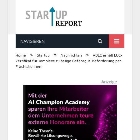
NAVIGIEREN
STARTUP REPORT
»
»
»
Home
Startup
Nachrichten
ADLC erhält LUC-
Zertifikat für komplexe zulässige Gefahrgut-Beförderung per
Frachtdrohnen