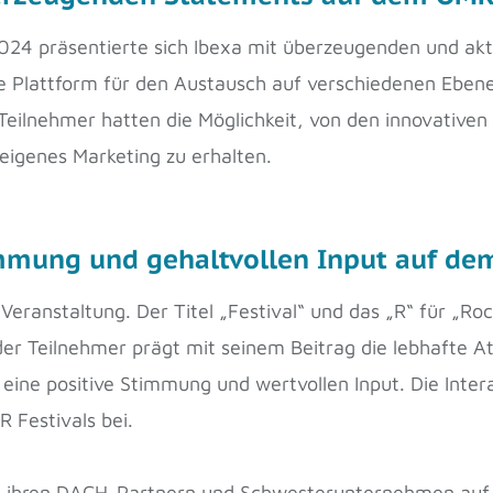
2024 präsentierte sich Ibexa mit überzeugenden und ak
de Plattform für den Austausch auf verschiedenen Eben
e Teilnehmer hatten die Möglichkeit, von den innovativ
 eigenes Marketing zu erhalten.
immung und gehaltvollen Input auf de
Veranstaltung. Der Titel „Festival“ und das „R“ für „Ro
er Teilnehmer prägt mit seinem Beitrag die lebhafte A
r eine positive Stimmung und wertvollen Input. Die Int
 Festivals bei.
t ihren DACH-Partnern und Schwesterunternehmen auf 