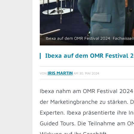
Ibexa auf dem OMR Festival 2024: Fachwissen,
Ibexa auf dem OMR Festival 2
IRIS MARTIN
VON
AM
30. MAI 2024
Ibexa nahm am OMR Festival 2024 t
der Marketingbranche zu stärken. D
Experten. Ibexa präsentierte ihre 
Guided Tours. Die Teilnahme am OMR
Wirkung auf ihr Geschäft.