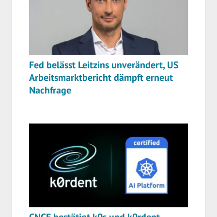
Fed belässt Leitzins unverändert, US
Arbeitsmarktbericht dämpft erneut
Nachfrage