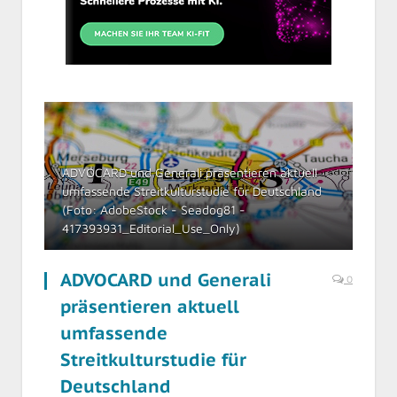
ADVOCARD und Generali präsentieren aktuell
umfassende Streitkulturstudie für Deutschland
(Foto: AdobeStock - Seadog81 -
417393931_Editorial_Use_Only)
ADVOCARD und Generali
0
präsentieren aktuell
umfassende
Streitkulturstudie für
Deutschland