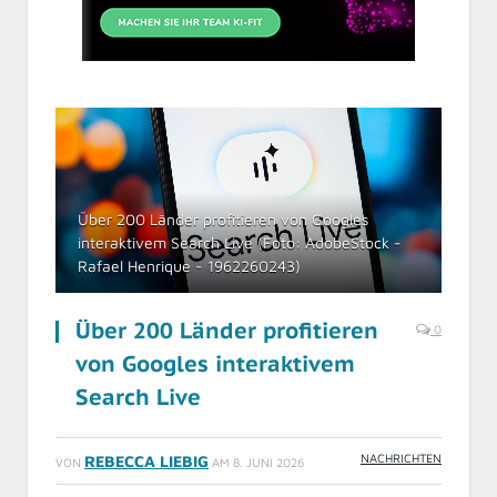
Über 200 Länder profitieren von Googles
interaktivem Search Live (Foto: AdobeStock -
Rafael Henrique - 1962260243)
Über 200 Länder profitieren
0
von Googles interaktivem
Search Live
NACHRICHTEN
REBECCA LIEBIG
VON
AM
8. JUNI 2026