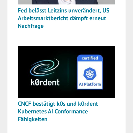
Fed belässt Leitzins unverändert, US
Arbeitsmarktbericht dämpft erneut
Nachfrage
CNCF bestätigt k0s und k0rdent
Kubernetes AI Conformance
Fähigkeiten