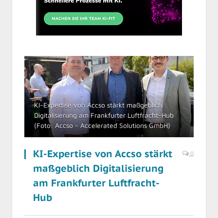
KI-Expertise von Accso stärkt maßgeblich
Digitalisierung am Frankfurter Luftfracht-Hub
(Foto: Accso - Accelerated Solutions GmbH)
KI-Expertise von Accso stärkt
0
maßgeblich Digitalisierung
am Frankfurter Luftfracht-
Hub