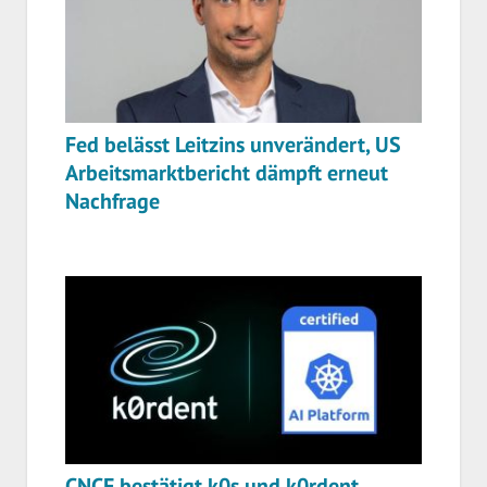
Fed belässt Leitzins unverändert, US
Arbeitsmarktbericht dämpft erneut
Nachfrage
CNCF bestätigt k0s und k0rdent