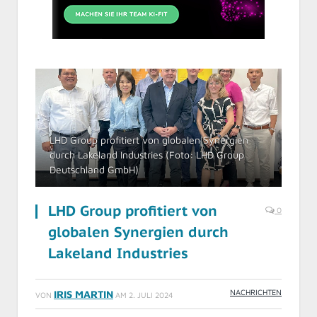
LHD Group profitiert von globalen Synergien
durch Lakeland Industries (Foto: LHD Group
Deutschland GmbH)
LHD Group profitiert von
0
globalen Synergien durch
Lakeland Industries
NACHRICHTEN
IRIS MARTIN
VON
AM
2. JULI 2024