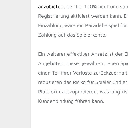
anzubieten
, der bei 100% liegt und sof
Registrierung aktiviert werden kann. E
Einzahlung wäre ein Paradebeispiel für
Zahlung auf das Spielerkonto.
Ein weiterer effektiver Ansatz ist der 
Angeboten. Diese gewähren neuen Spiel
einen Teil ihrer Verluste zurückzuerhal
reduzieren das Risiko für Spieler und e
Plattform auszuprobieren, was langfris
Kundenbindung führen kann.