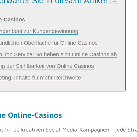
erwartet Sie in diesem Artikel
ne-Casinos
kundenboni zur Kundengewinnung
undlichen Oberfläche für Online Casinos
in Top Service: So heben sich Online Casinos ab
ng der Sichtbarkeit von Online Casinos
eting: Inhalte für mehr Reichweite
ue Online-Casinos
 hin zu kreativen Social-Media-Kampagnen – jede Strat