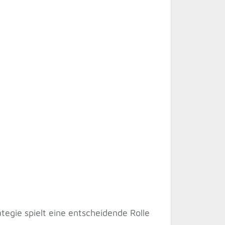
egie spielt eine entscheidende Rolle