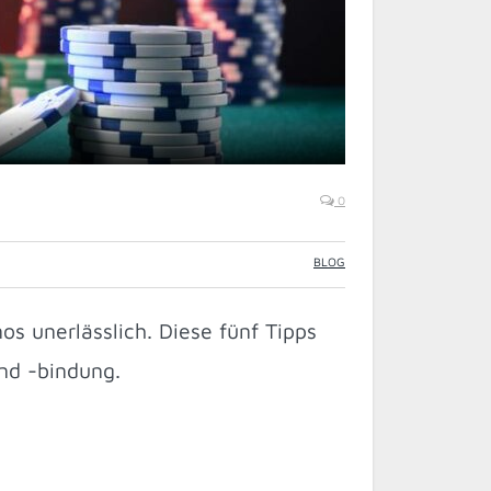
0
BLOG
os unerlässlich. Diese fünf Tipps
nd -bindung.