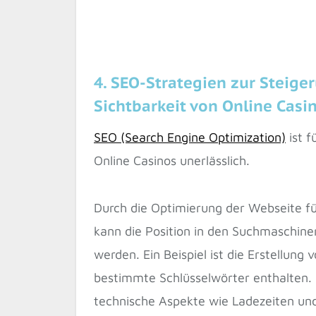
4. SEO-Strategien zur Steige
Sichtbarkeit von Online Casi
SEO (Search Engine Optimization)
ist f
Online Casinos unerlässlich.
Durch die Optimierung der Webseite f
kann die Position in den Suchmaschine
werden. Ein Beispiel ist die Erstellung 
bestimmte Schlüsselwörter enthalten. Z
technische Aspekte wie Ladezeiten un